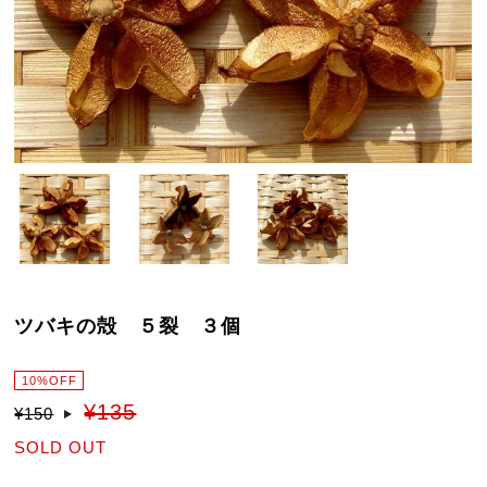
ツバキの殻 ５裂 ３個
10%OFF
¥135
¥150
SOLD OUT