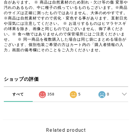
合があります。 ※ 商品は自然素材のため割れ・欠け等の傷 変形や
汚れのあるもの、中に種子の残っているものもございます。※商品
のサイズは正確に測ったものではありません、大体のめやすです。
※商品は自然素材ですので劣化・変色する事があります、直射日光
や湿気には注意してください。 ※ お送りするものはヒマラヤスギ
の球果を除き、画像と同じものではございません、御了承くださ
い。※ 食べ物ではありませんので保管場所にはご注意くださいま
せ。 ※ 同一商品を複数購入した場合は同じ袋にまとめる場合が
ございます、個別包装ご希望の方はカート内の「購入者情報の入
力」画面の備考欄にそのことをご入力くださいませ。
ショップの評価
すべて
358
5
0
Related product