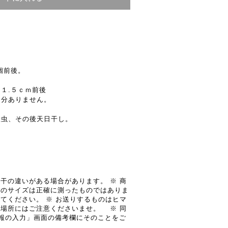
個前後。
１.５ｃｍ前後
りません。
殺虫、その後天日干し。
干の違いがある場合があります。 ※ 商
品のサイズは正確に測ったものではありま
てください。 ※ お送りするものはヒマ
管場所にはご注意くださいませ。 ※ 同
報の入力」画面の備考欄にそのことをご